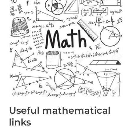
PRIZES AND HONOURS
Search
Directory
Resources
Contact
Subscribe to our mailing list
Useful mathematical
links