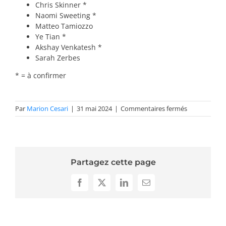
Chris Skinner *
Naomi Sweeting *
Matteo Tamiozzo
Ye Tian *
Akshay Venkatesh *
Sarah Zerbes
* = à confirmer
sur
Par
Marion Cesari
|
31 mai 2024
|
Commentaires fermés
Conférencier
invités
2025-
Darmon
Partagez cette page
Facebook
X
LinkedIn
Email