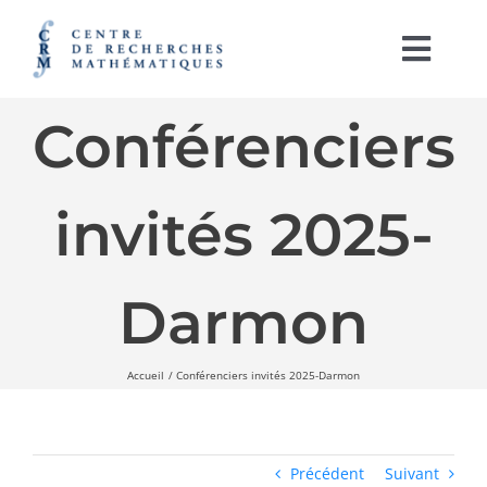
Passer
au
contenu
Togg
Navi
Conférenciers
English
À PROPOS
invités 2025-
ACTIVITÉS
SOUTIEN À LA RECHERCHE
Darmon
LABORATOIRES
Accueil
Conférenciers invités 2025-Darmon
IRL CRM-CNRS
RAYONNEMENT ET PUBLICATIONS
Précédent
Suivant