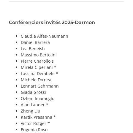
PRIX ET DISTINCTIONS
Conférenciers invités 2025-Darmon
Recherche
Claudia Alfes-Neumann
Répertoire
Daniel Barrera
Lea Beneish
Ressources
Massimo Bertolini
Pierre Charollois
Mirela Ciperiani *
Contact
Lassina Dembele *
Michele Fornea
Abonnement à l’infolettre
Lennart Gehrmann
Giada Grossi
Ozlem Imamoglu
Alan Lauder *
Zheng Liu
Kartik Prasanna *
Victor Rotger *
Eugenia Rosu