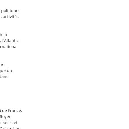
 politiques
 activités
h in
l’Atlantic
ernational
té
que du
 dans
) de France,
 Royer
heuses et
 Grâce à un