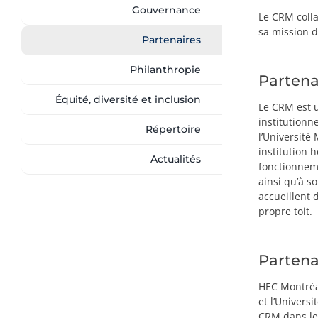
Gouvernance
Le CRM colla
sa mission d
Partenaires
Philanthropie
Partena
Équité, diversité et inclusion
Le CRM est u
institutionne
Répertoire
l’Université
institution 
Actualités
fonctionneme
ainsi qu’à s
accueillent
propre toit.
Partena
HEC Montréal
et l’Univers
CRM dans le 