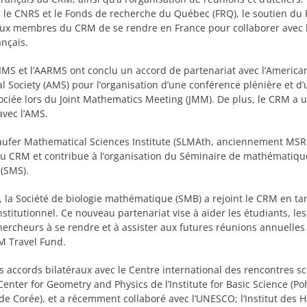
 le CNRS et le Fonds de recherche du Québec (FRQ), le soutien du
ux membres du CRM de se rendre en France pour collaborer avec 
ançais.
IMS et l’AARMS ont conclu un accord de partenariat avec l’America
 Society (AMS) pour l’organisation d’une conférence plénière et d’
ociée lors du Joint Mathematics Meeting (JMM). De plus, le CRM a 
avec l’AMS.
aufer Mathematical Sciences Institute (SLMAth, anciennement MSRI
du CRM et contribue à l’organisation du Séminaire de mathématiqu
(SMS).
 la Société de biologie mathématique (SMB) a rejoint le CRM en ta
nstitutionnel. Ce nouveau partenariat vise à aider les étudiants, le
hercheurs à se rendre et à assister aux futures réunions annuelles
M Travel Fund.
 accords bilatéraux avec le Centre international des rencontres sc
 Center for Geometry and Physics de l’Institute for Basic Science (P
e Corée), et a récemment collaboré avec l’UNESCO; l’Institut des 