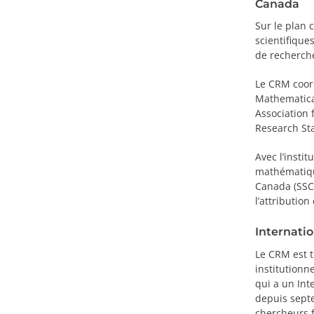
Canada
Sur le plan 
scientifique
de recherche
Le CRM coord
Mathematical
Association 
Research Sta
Avec l’insti
mathématiqu
Canada (SSC)
l’attribution
Internatio
Le CRM est t
institutionn
qui a un Int
depuis septe
chercheurs f