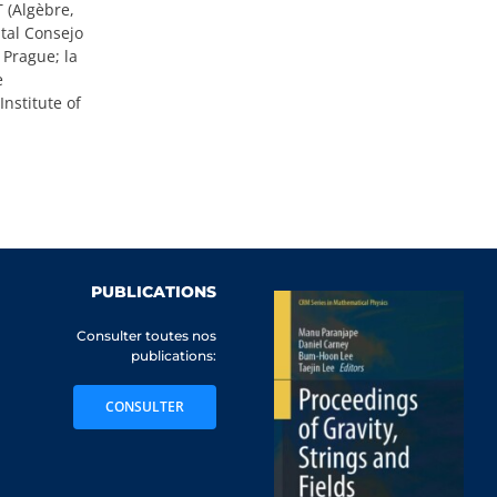
T (Algèbre,
tal Consejo
 Prague; la
e
nstitute of
PUBLICATIONS
Consulter toutes nos
publications:
CONSULTER