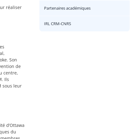
ur réaliser
Partenaires académiques
IRL CRM-CNRS
es
al,
ooke. Son
vention de
u centre,
. Ils
 sous leur
ité d’Ottawa
iques du
es membres