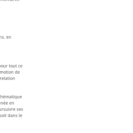
ns, en
pour tout ce
omotion de
relation
athématique
enée en
ursuivre ses
oit dans le