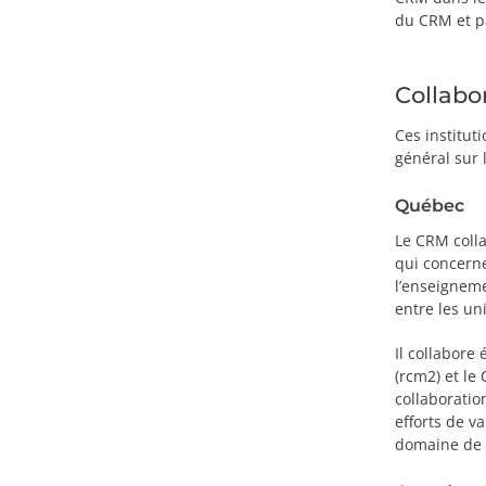
du CRM et p
Collabor
Ces institut
général sur 
Québec
Le CRM colla
qui concerne
l’enseigneme
entre les uni
Il collabore
(rcm2) et l
collaboratio
efforts de v
domaine de 