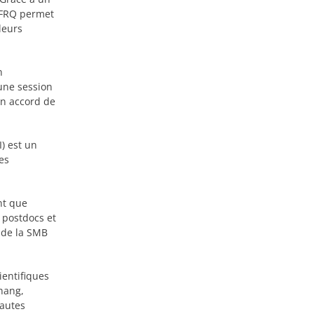
 FRQ permet
leurs
n
une session
un accord de
) est un
es
nt que
s postdocs et
 de la SMB
ientifiques
ohang,
Hautes