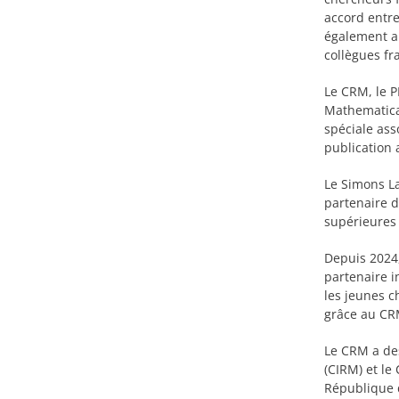
accord entre
également a
collègues fr
Le CRM, le P
Mathematical
spéciale ass
publication 
Le Simons L
partenaire 
supérieures 
Depuis 2024,
partenaire i
les jeunes c
grâce au CR
Le CRM a des
(CIRM) et le
République d