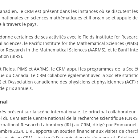
canadien, le CRM est présent dans les instances où se discutent les
s nationales en sciences mathématiques et il organise et appuie des
 à travers le pays.
onne certaines de ses activités avec le Fields Institute for Researc
 Sciences, le Pacific Institute for the Mathematical Sciences (PIMS), 
for Research in the Mathematical Sciences (AARMS), et le Banff Int
tion (BIRS).
tut Fields, PIMS et AARMS, le CRM appui les programmes de la Socié
e du Canada. Le CRM collabore également avec la Société statisti
 et l’Association canadienne des physiciens et physiciennes (ACP)
 de prix annuels.
nal
rès présent sur la scène internationale. Le principal collaborateur
el du CRM est le Centre national de la recherche scientifique (CNRS
ernational Research Laboratory (IRL) au CRM, dirigé par Emmanuel
mbre 2024. L’IRL apporte un soutien financier aux visites de cherc
rançais au CRM, ainsi qu’à l’organisation de réunions et d’ateliers.