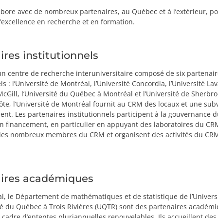
bore avec de nombreux partenaires, au Québec et à l’extérieur, po
’excellence en recherche et en formation.
ires institutionnels
n centre de recherche interuniversitaire composé de six partenair
ls : l’Université de Montréal, l’Université Concordia, l’Université Lav
 McGill, l’Université du Québec à Montréal et l’Université de Sherbr
hôte, l’Université de Montréal fournit au CRM des locaux et une sub
nt. Les partenaires institutionnels participent à la gouvernance d
on financement, en particulier en appuyant des laboratoires du CRM
 des nombreux membres du CRM et organisent des activités du CRM
ires académiques
, le Département de mathématiques et de statistique de l’Univers
ité du Québec à Trois Rivières (UQTR) sont des partenaires académ
cadre d’ententes pluriannuelles renouvelables. Ils accueillent d