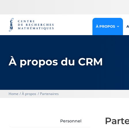
Passer
au
contenu
À PROPOS
A
À propos du CRM
Home
À propos
Partenaires
Part
Personnel