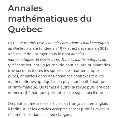
Annales
PRIX ET DISTINCTIONS
mathématiques du
Recherche
Québec
Répertoire
La revue québécoise «
Annales des sciences mathématiques
Ressources
du Québec »
a été fondée en 1977 et est devenue en 2013
une revue de Springer sous le nom
Annales
mathématiques du Québec
. Les
Annales mathématiques du
Contact
Québec
se veulent un journal de haut calibre publiant des
travaux dans toutes les sphères des mathématiques
Abonnement à l’infolettre
pures, et parfois dans des domaines connexes tels les
mathématiques appliquées, la physique mathématique
et l’informatique. De temps à autre, la revue publiera des
numéros thématiques portant sur un sujet spécifique.
On peut soumettre ses articles en français ou en anglais
à l’éditeur, et les articles acceptés seront publiés avec un
résumé court dans les deux langues