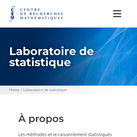
Passer
au
contenu
Togg
Navi
English
Laboratoire de
À PROPOS
statistique
ACTIVITÉS
SOUTIEN À LA RECHERCHE
Home
Laboratoire de statistique
LABORATOIRES
IRL CRM-CNRS
À propos
RAYONNEMENT ET PUBLICATIONS
Les méthodes et le raisonnement statistiques