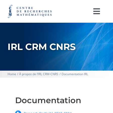
Passer
au
contenu
Togg
Navi
English
À PROPOS
IRL CRM CNRS
ACTIVITÉS
SOUTIEN À LA RECHERCHE
Home
À propos de l’IRL CRM-CNRS
Documentation IRL
LABORATOIRES
IRL CRM-CNRS
Documentation
RAYONNEMENT ET PUBLICATIONS