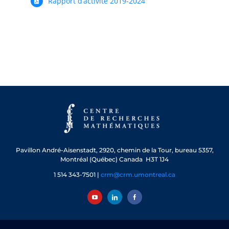
Rapport d’activité 2019-2024
PRIX ET DISTINCTIONS
Recherche
Répertoire
Ressources
Contact
Abonnement à l’infolettre
Pavillon André-Aisenstadt,
2920, chemin de la Tour, bureau 5357,
Montréal (Québec) Canada H3T 1J4
1 514 343-7501 |
crm@crm.umontreal.ca