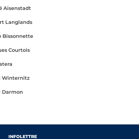
é Aisenstadt
rt Langlands
e Bissonnette
es Courtois
Patera
 Winternitz
i Darmon
INFOLETTRE