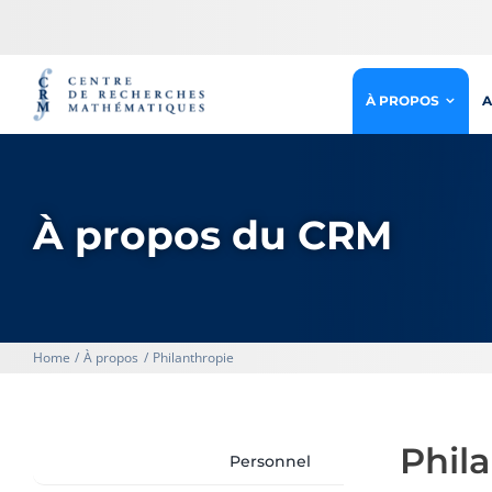
Passer
au
contenu
À PROPOS
A
À propos du CRM
Home
À propos
Philanthropie
Phil
Personnel