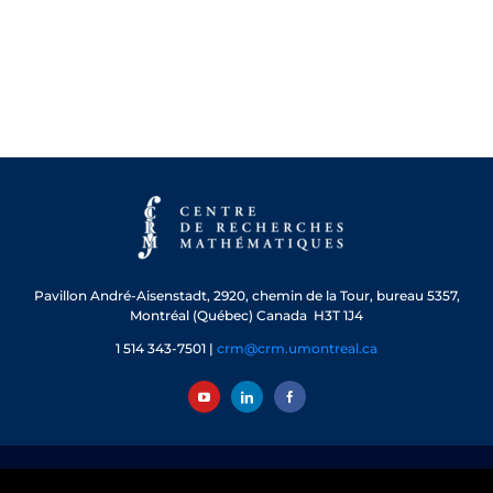
Pavillon André-Aisenstadt,
2920, chemin de la Tour, bureau 5357,
Montréal (Québec) Canada H3T 1J4
1 514 343-7501 |
crm@crm.umontreal.ca