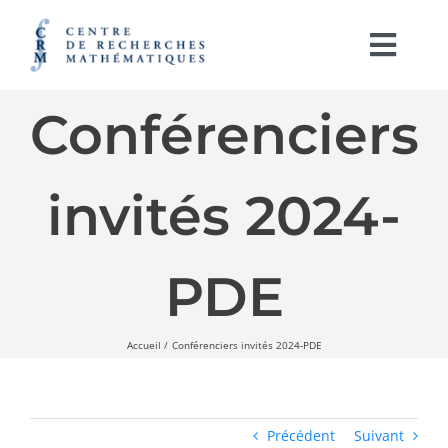
Passer
au
contenu
Togg
Navi
Conférenciers
English
À PROPOS
invités 2024-
ACTIVITÉS
SOUTIEN À LA RECHERCHE
PDE
LABORATOIRES
Accueil
Conférenciers invités 2024-PDE
IRL CRM-CNRS
RAYONNEMENT ET PUBLICATIONS
Précédent
Suivant