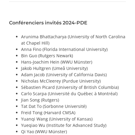
PRIX ET DISTINCTIONS
Conférenciers invités 2024-PDE
Recherche
Arunima Bhattacharya (University of North Carolina
Répertoire
at Chapel Hill)
Anna Fino (Florida International University)
Ressources
Bin Guo (Rutgers Newark)
Hans-Joachim Hein (WWU Münster)
Jakob Hultgren (Umeå University)
Contact
Adam Jacob (University of California Davis)
Nicholas McCleerey (Purdue University)
Abonnement à l’infolettre
Sébastien Picard (University of British Columbia)
Carlo Scarpa (Université du Québec à Montréal)
Jian Song (Rutgers)
Tat Dat To (Sorbonne Université)
Freid Tong (Harvard CMSA)
Yuanqi Wang (University of Kansas)
Yueqiao Wu (Institute for Advanced Study)
Qi Yao (WWU Münster)