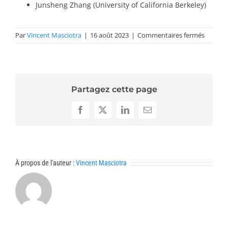
Junsheng Zhang (University of California Berkeley)
sur
Par
Vincent Masciotra
|
16 août 2023
|
Commentaires fermés
Confére
invités
2024-
PDE
Partagez cette page
Facebook
X
LinkedIn
Email
À propos de l'auteur :
Vincent Masciotra