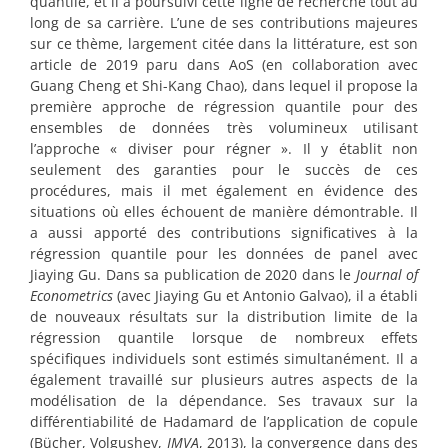
quantile, et il a poursuivi cette ligne de recherche tout au
long de sa carrière. L’une de ses contributions majeures
sur ce thème, largement citée dans la littérature, est son
article de 2019 paru dans AoS (en collaboration avec
Guang Cheng et Shi-Kang Chao), dans lequel il propose la
première approche de régression quantile pour des
ensembles de données très volumineux utilisant
l’approche « diviser pour régner ». Il y établit non
seulement des garanties pour le succès de ces
procédures, mais il met également en évidence des
situations où elles échouent de manière démontrable. Il
a aussi apporté des contributions significatives à la
régression quantile pour les données de panel avec
Jiaying Gu. Dans sa publication de 2020 dans le
Journal of
Econometrics
(avec Jiaying Gu et Antonio Galvao), il a établi
de nouveaux résultats sur la distribution limite de la
régression quantile lorsque de nombreux effets
spécifiques individuels sont estimés simultanément. Il a
également travaillé sur plusieurs autres aspects de la
modélisation de la dépendance. Ses travaux sur la
différentiabilité de Hadamard de l’application de copule
(Bücher, Volgushev,
JMVA
, 2013), la convergence dans des