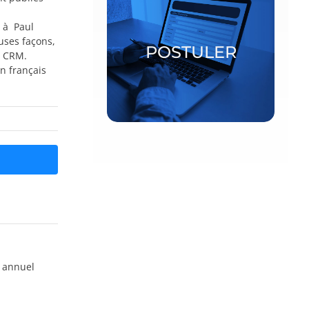
Bourses postdoctorales et
 à Paul
chercheurs invités
ses façons,
POSTULER
u CRM.
n français
POSTULER
 annuel