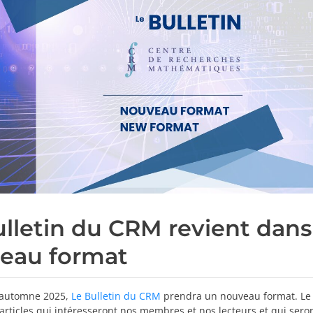
ulletin du CRM revient dans
eau format
l’automne 2025,
Le Bulletin du CRM
prendra un nouveau format. L
s articles qui intéresseront nos membres et nos lecteurs et qui sero