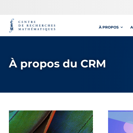
Passer
au
contenu
À PROPOS
A
À propos du CRM