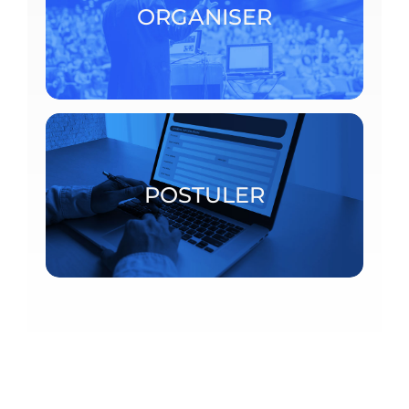
ORGANISER
ORGANISER
Bourses postdoctorales et chercheurs invités
POSTULER
POSTULER