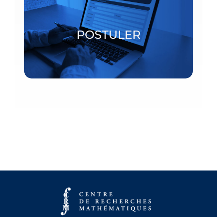
Bourses postdoctorales et chercheurs invités
POSTULER
POSTULER