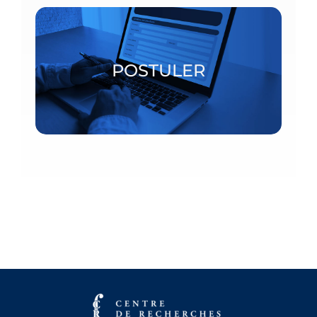
Bourses postdoctorales et chercheurs invités
POSTULER
POSTULER