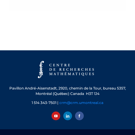
Pavillon André-Aisenstadt,
2920, chemin de la Tour, bureau 5357,
Montréal (Québec) Canada H3T 1J4
1 514 343-7501 |
crm@crm.umontreal.ca