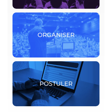
Pour organiser un événement scientifique au
CRM, consulter les procédures détaillées.
ORGANISER
ORGANISER
Bourses postdoctorales et chercheurs invités
POSTULER
POSTULER