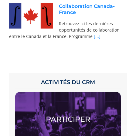
Collaboration Canada-
France
Retrouvez ici les dernières
opportunités de collaboration
entre le Canada et la France. Programme
[...]
ACTIVITÉS DU CRM
Pour participer, consultez le calendrier,
accédez à la page spécifique de l’activité
choisie et s’inscrire.
PARTICIPER
PARTICIPER