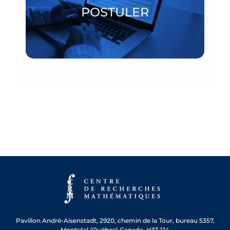
POSTULER
POSTULER
Pavillon André-Aisenstadt,
2920, chemin de la Tour, bureau 5357,
Montréal (Québec) Canada H3T 1J4