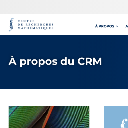
Passer
au
contenu
À PROPOS
A
À propos du CRM