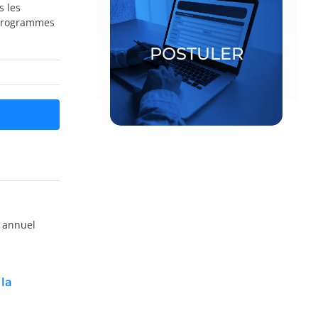
s les
s programmes
Bourses postdoctorales et
chercheurs invités
POSTULER
POSTULER
 annuel
la