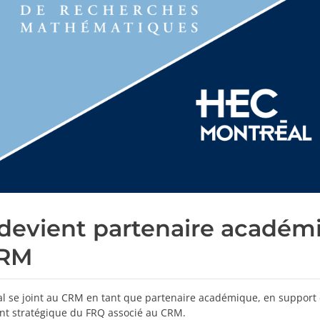
devient partenaire académ
CRM
l se joint au CRM en tant que partenaire académique, en support
t stratégique du FRQ associé au CRM.