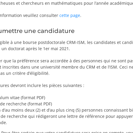
cheuses et chercheurs en mathématiques pour l’année académiqu
information veuillez consulter
cette page
.
umettre une candidature
igible à une bourse postdoctorale CRM-ISM, les candidates et cand
 un doctorat après le 1er mai 2021.
er que la préférence sera accordée à des personnes qui ne sont pa
 inscrites dans une université membre du CRM et de l’ISM. Ceci ne
 un critère d’éligibilité.
ures devront inclure les pièces suivantes :
ulum vitae (format PDF)
 de recherche (format PDF)
 d’au moins deux (2) et d’au plus cinq (5) personnes connaissant b
l de recherche qui rédigeront une lettre de référence pour appuyer
de.
:
Pour être certain que votre candidature sera prise en compte, veui