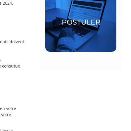
e 2024.
Bourses postdoctorales et
chercheurs invités
POSTULER
POSTULER
idats doivent
s
 constitue
ien votre
 votre
llez la