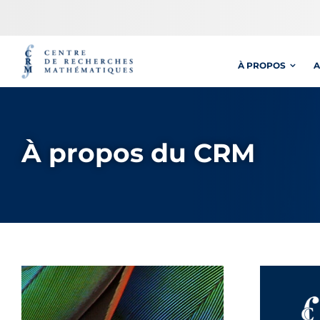
Passer
au
contenu
À PROPOS
A
À propos du CRM