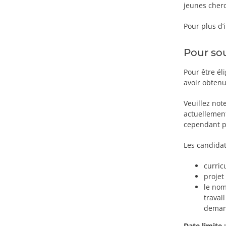
jeunes cher
Pour plus d’
Pour so
Pour être él
avoir obtenu
Veuillez not
actuellement
cependant pas
Les candidat
curric
projet
le nom
travai
deman
Date limite 