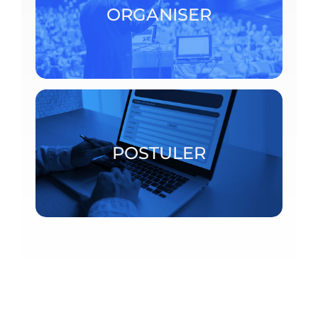
CRM, consulter les procédures détaillées.
ORGANISER
ORGANISER
Bourses postdoctorales et chercheurs invités
POSTULER
POSTULER