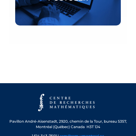
POSTULER
Pavillon André-Aisenstadt,
2920, chemin de la Tour, bureau 5357,
Montréal (Québec) Canada H3T 1J4
1 514 343-7501 |
crm@crm.umontreal.ca