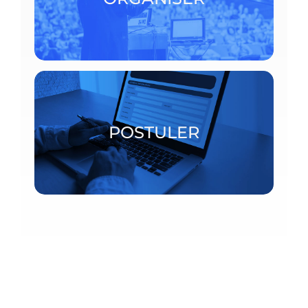
ORGANISER
Bourses postdoctorales et chercheurs invités
POSTULER
POSTULER