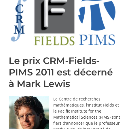
PRIX ET DISTINCTIONS
Recherche
Répertoire
Ressources
Le prix CRM-Fields-
Contact
PIMS 2011 est décerné
à Mark Lewis
Abonnement à l’infolettre
Le Centre de recherches
mathématiques, l’Institut Fields et
le Pacific Institute for the
Mathematical Sciences (PIMS) sont
fiers d’annoncer que le professeur