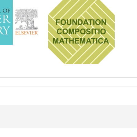
r
rtenaires
24-
vid