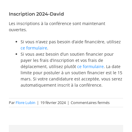
PRIX ET DISTINCTIONS
Inscription 2024-David
Recherche
Les inscriptions à la conférence sont maintenant
ouvertes.
Répertoire
Si vous n’avez pas besoin d’aide financière, utilisez
ce formulaire
.
Ressources
Si vous avez besoin d’un soutien financier pour
payer les frais d’inscription et vos frais de
déplacement, utilisez plutôt
ce formulaire
. La date
Contact
limite pour postuler à un soutien financier est le 15
mars. Si votre candidature est acceptée, vous serez
Abonnement à l’infolettre
automatiquement inscrit à la conférence.
sur
Par
Flore Lubin
|
19 février 2024
|
Commentaires fermés
Inscription
2024-
David