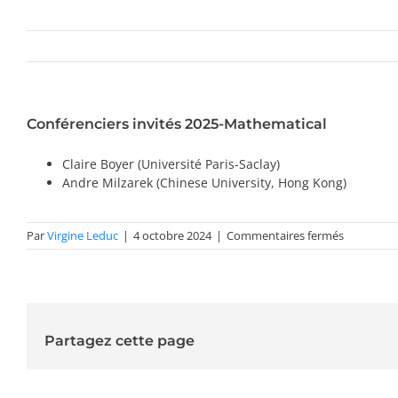
Conférenciers invités 2025-Mathematical
Claire Boyer (Université Paris-Saclay)
Andre Milzarek (Chinese University, Hong Kong)
sur
Par
Virgine Leduc
|
4 octobre 2024
|
Commentaires fermés
Conférenc
invités
2025-
Mathemati
Partagez cette page