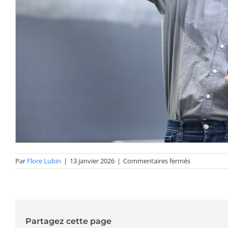
sur
Par
Flore Lubin
|
13 janvier 2026
|
Commentaires fermés
Photos
prix
ACP-
CRM
Maloney
2025
Partagez cette page