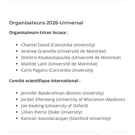
PRIX ET DISTINCTIONS
Organisateurs-2026-Universal
Recherche
Organisateurs-trices locaux :
Répertoire
Chantal David (Concordia University)
Andrew Granville (Université de Montréal)
Ressources
Dimitris Koukoulopoulos (Université de Montréal)
Matilde Lalin (Université de Montréal)
Contact
Carlo Pagano (Concordia University)
Comité scientifique international :
Abonnement à l’infolettre
Jennifer Balakrishnan (Boston University)
Jordan Ellenberg (University of Wisconsin–Madison)
Jon Keating (University of Oxford)
Lillian Pierce (Duke University)
Kannan Soundararajan (Stanford University)