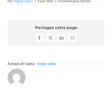
sur
Par
Virgine Leduc
|
9 juin 2025
|
Commentaires fermés
Organisateurs
2026-
Universal
Partagez cette page
Facebook
X
LinkedIn
Email
À propos de l'auteur :
Virgine Leduc