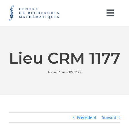
Passer
au
contenu
Togg
Navi
English
À PROPOS
Lieu CRM 1177
ACTIVITÉS
Accueil
Lieu CRM 1177
SOUTIEN À LA RECHERCHE
LABORATOIRES
IRL CRM-CNRS
Précédent
Suivant
RAYONNEMENT ET PUBLICATIONS