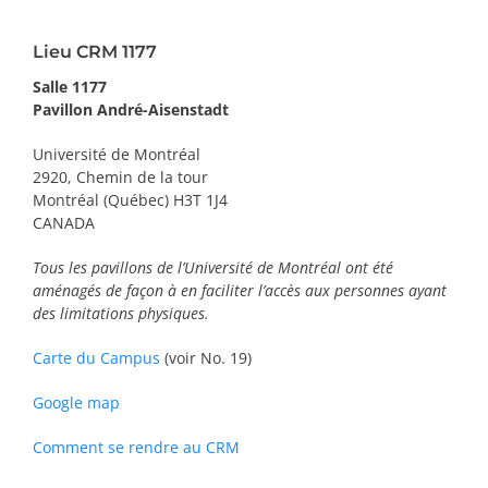
PRIX ET DISTINCTIONS
Lieu CRM 1177
Recherche
Salle 1177
Pavillon André-Aisenstadt
Répertoire
Université de Montréal
2920, Chemin de la tour
Ressources
Montréal (Québec) H3T 1J4
CANADA
Contact
Tous les pavillons de l’Université de Montréal ont été
aménagés de façon à en faciliter l’accès aux personnes ayant
Abonnement à l’infolettre
des limitations physiques.
Carte du Campus
(voir No. 19)
Google map
Comment se rendre au CRM