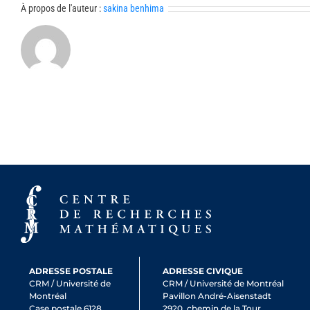
À propos de l'auteur :
sakina benhima
ADRESSE POSTALE
ADRESSE CIVIQUE
CRM / Université de
CRM / Université de Montréal
Montréal
Pavillon André-Aisenstadt
Case postale 6128,
2920, chemin de la Tour,