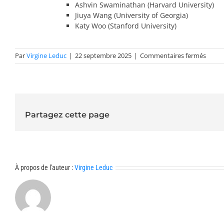
Ashvin Swaminathan (Harvard University)
Jiuya Wang (University of Georgia)
Katy Woo (Stanford University)
sur
Par
Virgine Leduc
|
22 septembre 2025
|
Commentaires fermés
Confé
invite
2026-
arithm
Partagez cette page
À propos de l'auteur :
Virgine Leduc