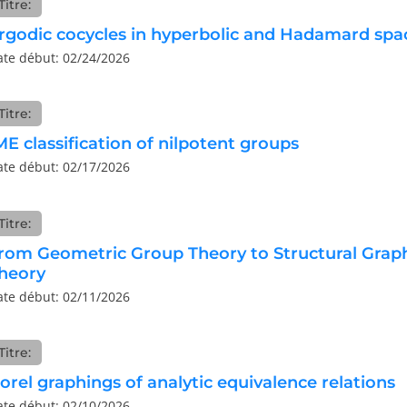
Titre:
rgodic cocycles in hyperbolic and Hadamard spa
ate début: 02/24/2026
Titre:
ME classification of nilpotent groups
ate début: 02/17/2026
Titre:
rom Geometric Group Theory to Structural Grap
heory
ate début: 02/11/2026
Titre:
orel graphings of analytic equivalence relations
ate début: 02/10/2026