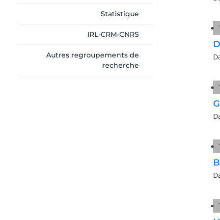
Statistique
IRL-CRM-CNRS
D
Autres regroupements de
D
recherche
G
D
B
D