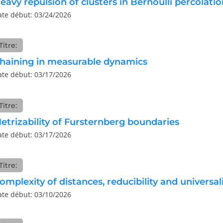
eavy repulsion of clusters in Bernoulli percolatio
ate début: 03/24/2026
Titre:
haining in measurable dynamics
ate début: 03/17/2026
Titre:
etrizability of Fursternberg boundaries
ate début: 03/17/2026
Titre:
omplexity of distances, reducibility and universal
ate début: 03/10/2026