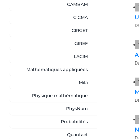
CAMBAM
U
CICMA
D
CIRGET
GIREF
A
LACIM
D
Mathématiques appliquées
Mila
M
Physique mathématique
D
PhysNum
Probabilités
N
Quantact
D