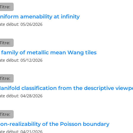
Titre:
niform amenability at infinity
ate début: 05/26/2026
Titre:
 family of metallic mean Wang tiles
ate début: 05/12/2026
Titre:
anifold classification from the descriptive viewp
ate début: 04/28/2026
Titre:
on-realizability of the Poisson boundary
ate début: 04/21/2026