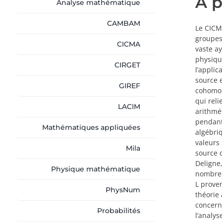
À 
Analyse mathématique
CAMBAM
Le CICM
groupes
CICMA
vaste ay
physique
CIRGET
l’appli
source 
GIREF
cohomol
qui reli
LACIM
arithmé
pendant
Mathématiques appliquées
algébri
valeurs 
Mila
source 
Deligne,
Physique mathématique
nombres
L proven
PhysNum
théorie
concern
Probabilités
l’analy