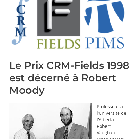
PRIX ET DISTINCTIONS
Recherche
Répertoire
Ressources
Le Prix CRM-Fields 1998
Contact
est décerné à Robert
Moody
Abonnement à l’infolettre
Professeur à
l’Université de
l’Alberta,
Robert
Vaughan