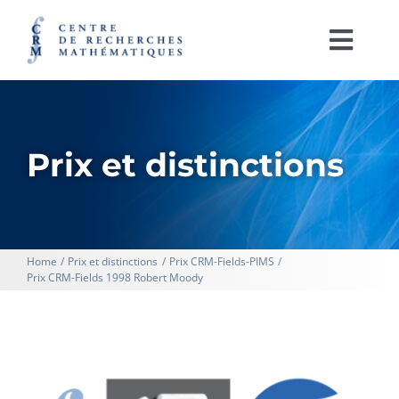
Passer
au
contenu
Togg
Navi
English
À PROPOS
Prix et distinctions
ACTIVITÉS
SOUTIEN À LA RECHERCHE
Home
Prix et distinctions
Prix CRM-Fields-PIMS
Prix CRM-Fields 1998 Robert Moody
LABORATOIRES
IRL CRM-CNRS
RAYONNEMENT ET PUBLICATIONS