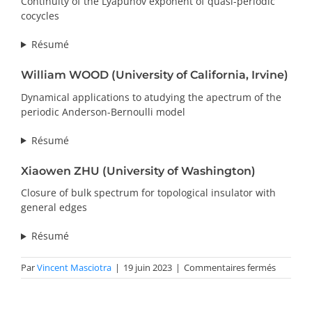
Continuity of the Lyapunov exponent of quasi-periodic
cocycles
Résumé
William WOOD (University of California, Irvine)
Dynamical applications to atudying the apectrum of the
periodic Anderson-Bernoulli model
Résumé
Xiaowen ZHU (University of Washington)
Closure of bulk spectrum for topological insulator with
general edges
Résumé
sur
Par
Vincent Masciotra
|
19 juin 2023
|
Commentaires fermés
Résumé
SMS
2023