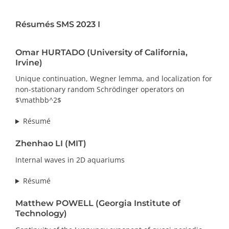
PRIX ET DISTINCTIONS
Résumés SMS 2023 I
Recherche
Omar HURTADO (University of California,
Irvine)
Répertoire
Unique continuation, Wegner lemma, and localization for
non-stationary random Schrödinger operators on
Ressources
$\mathbb^2$
Contact
Résumé
Zhenhao LI (MIT)
Abonnement à l’infolettre
Internal waves in 2D aquariums
Résumé
Matthew POWELL (Georgia Institute of
Technology)